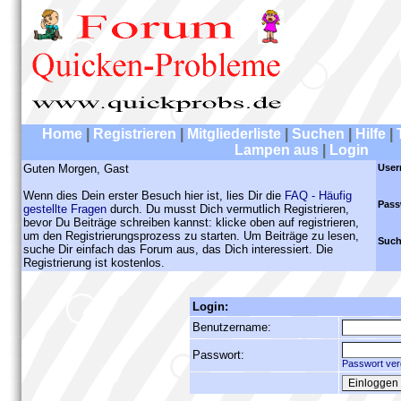
Home
|
Registrieren
|
Mitgliederliste
|
Suchen
|
Hilfe
|
Lampen aus
|
Login
Guten Morgen, Gast
User
Wenn dies Dein erster Besuch hier ist, lies Dir die
FAQ - Häufig
Pass
gestellte Fragen
durch. Du musst Dich vermutlich Registrieren,
bevor Du Beiträge schreiben kannst: klicke oben auf registrieren,
um den Registrierungsprozess zu starten. Um Beiträge zu lesen,
Such
suche Dir einfach das Forum aus, das Dich interessiert. Die
Registrierung ist kostenlos.
Login:
Benutzername:
Passwort:
Passwort ver