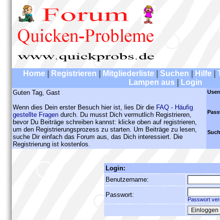
Home
|
Registrieren
|
Mitgliederliste
|
Suchen
|
Hilfe
|
Lampen aus
|
Login
Guten Tag, Gast
User
Wenn dies Dein erster Besuch hier ist, lies Dir die
FAQ - Häufig
Pass
gestellte Fragen
durch. Du musst Dich vermutlich Registrieren,
bevor Du Beiträge schreiben kannst: klicke oben auf registrieren,
um den Registrierungsprozess zu starten. Um Beiträge zu lesen,
Such
suche Dir einfach das Forum aus, das Dich interessiert. Die
Registrierung ist kostenlos.
Login:
Benutzername:
Passwort:
Passwort ver