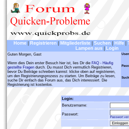
Home
|
Registrieren
|
Mitgliederliste
|
Suchen
|
Hilfe
|
Lampen aus
|
Login
Guten Morgen, Gast
User
Wenn dies Dein erster Besuch hier ist, lies Dir die
FAQ - Häufig
Pass
gestellte Fragen
durch. Du musst Dich vermutlich Registrieren,
bevor Du Beiträge schreiben kannst: klicke oben auf registrieren,
um den Registrierungsprozess zu starten. Um Beiträge zu lesen,
Such
suche Dir einfach das Forum aus, das Dich interessiert. Die
Registrierung ist kostenlos.
Login:
Benutzername:
Passwort:
Passwort ver