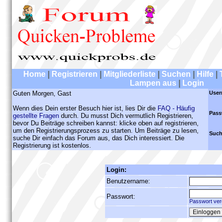
Home
|
Registrieren
|
Mitgliederliste
|
Suchen
|
Hilfe
|
Lampen aus
|
Login
Guten Morgen, Gast
User
Wenn dies Dein erster Besuch hier ist, lies Dir die
FAQ - Häufig
Pass
gestellte Fragen
durch. Du musst Dich vermutlich Registrieren,
bevor Du Beiträge schreiben kannst: klicke oben auf registrieren,
um den Registrierungsprozess zu starten. Um Beiträge zu lesen,
Such
suche Dir einfach das Forum aus, das Dich interessiert. Die
Registrierung ist kostenlos.
Login:
Benutzername:
Passwort:
Passwort ver