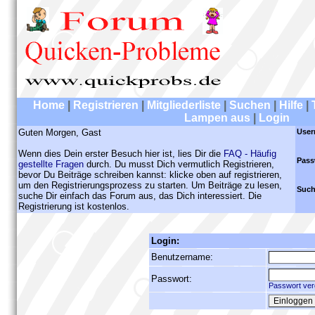
Home
|
Registrieren
|
Mitgliederliste
|
Suchen
|
Hilfe
|
Lampen aus
|
Login
Guten Morgen, Gast
User
Wenn dies Dein erster Besuch hier ist, lies Dir die
FAQ - Häufig
Pass
gestellte Fragen
durch. Du musst Dich vermutlich Registrieren,
bevor Du Beiträge schreiben kannst: klicke oben auf registrieren,
um den Registrierungsprozess zu starten. Um Beiträge zu lesen,
Such
suche Dir einfach das Forum aus, das Dich interessiert. Die
Registrierung ist kostenlos.
Login:
Benutzername:
Passwort:
Passwort ver