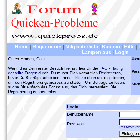
Home
|
Registrieren
|
Mitgliederliste
|
Suchen
|
Hilfe
|
Lampen aus
|
Login
Guten Morgen, Gast
User
Wenn dies Dein erster Besuch hier ist, lies Dir die
FAQ - Häufig
Pass
gestellte Fragen
durch. Du musst Dich vermutlich Registrieren,
bevor Du Beiträge schreiben kannst: klicke oben auf registrieren,
um den Registrierungsprozess zu starten. Um Beiträge zu lesen,
Such
suche Dir einfach das Forum aus, das Dich interessiert. Die
Registrierung ist kostenlos.
Login:
Benutzername:
Passwort:
Passwort ver