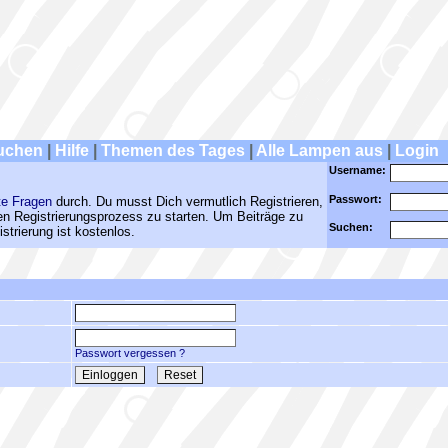
uchen
|
Hilfe
|
Themen des Tages
|
Alle Lampen aus
|
Login
Username:
Passwort:
te Fragen
durch. Du musst Dich vermutlich Registrieren,
den Registrierungsprozess zu starten. Um Beiträge zu
Suchen:
strierung ist kostenlos.
Passwort vergessen ?