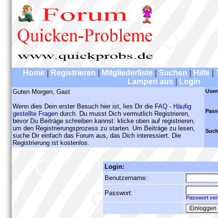
Home
|
Registrieren
|
Mitgliederliste
|
Suchen
|
Hilfe
|
Lampen aus
|
Login
Guten Morgen, Gast
User
Wenn dies Dein erster Besuch hier ist, lies Dir die
FAQ - Häufig
Pass
gestellte Fragen
durch. Du musst Dich vermutlich Registrieren,
bevor Du Beiträge schreiben kannst: klicke oben auf registrieren,
um den Registrierungsprozess zu starten. Um Beiträge zu lesen,
Such
suche Dir einfach das Forum aus, das Dich interessiert. Die
Registrierung ist kostenlos.
Login:
Benutzername:
Passwort:
Passwort ver