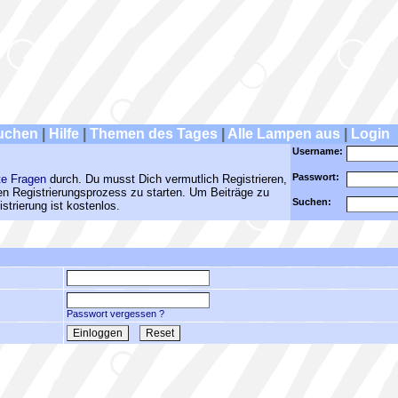
uchen
|
Hilfe
|
Themen des Tages
|
Alle Lampen aus
|
Login
Username:
Passwort:
te Fragen
durch. Du musst Dich vermutlich Registrieren,
den Registrierungsprozess zu starten. Um Beiträge zu
Suchen:
strierung ist kostenlos.
Passwort vergessen ?