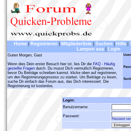
Home
|
Registrieren
|
Mitgliederliste
|
Suchen
|
Hilfe
|
Lampen aus
|
Login
Guten Morgen, Gast
User
Wenn dies Dein erster Besuch hier ist, lies Dir die
FAQ - Häufig
Pass
gestellte Fragen
durch. Du musst Dich vermutlich Registrieren,
bevor Du Beiträge schreiben kannst: klicke oben auf registrieren,
um den Registrierungsprozess zu starten. Um Beiträge zu lesen,
Such
suche Dir einfach das Forum aus, das Dich interessiert. Die
Registrierung ist kostenlos.
Login:
Benutzername:
Passwort:
Passwort ver