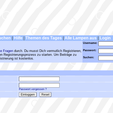
uchen
|
Hilfe
|
Themen des Tages
|
Alle Lampen aus
|
Login
Username:
Passwort:
te Fragen
durch. Du musst Dich vermutlich Registrieren,
den Registrierungsprozess zu starten. Um Beiträge zu
Suchen:
strierung ist kostenlos.
Passwort vergessen ?