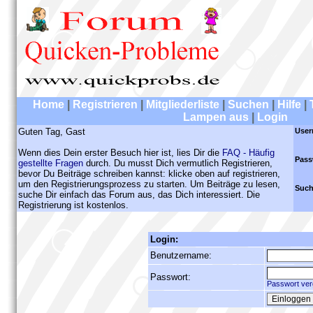
Home
|
Registrieren
|
Mitgliederliste
|
Suchen
|
Hilfe
|
Lampen aus
|
Login
Guten Tag, Gast
User
Wenn dies Dein erster Besuch hier ist, lies Dir die
FAQ - Häufig
Pass
gestellte Fragen
durch. Du musst Dich vermutlich Registrieren,
bevor Du Beiträge schreiben kannst: klicke oben auf registrieren,
um den Registrierungsprozess zu starten. Um Beiträge zu lesen,
Such
suche Dir einfach das Forum aus, das Dich interessiert. Die
Registrierung ist kostenlos.
Login:
Benutzername:
Passwort:
Passwort ver