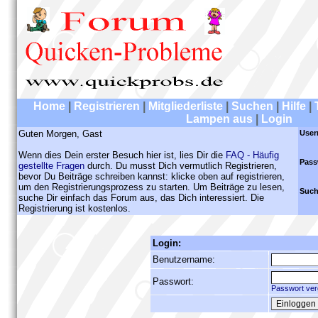
Home
|
Registrieren
|
Mitgliederliste
|
Suchen
|
Hilfe
|
Lampen aus
|
Login
Guten Morgen, Gast
User
Wenn dies Dein erster Besuch hier ist, lies Dir die
FAQ - Häufig
Pass
gestellte Fragen
durch. Du musst Dich vermutlich Registrieren,
bevor Du Beiträge schreiben kannst: klicke oben auf registrieren,
um den Registrierungsprozess zu starten. Um Beiträge zu lesen,
Such
suche Dir einfach das Forum aus, das Dich interessiert. Die
Registrierung ist kostenlos.
Login:
Benutzername:
Passwort:
Passwort ver