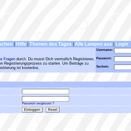
uchen
|
Hilfe
|
Themen des Tages
|
Alle Lampen aus
|
Login
Username:
Passwort:
te Fragen
durch. Du musst Dich vermutlich Registrieren,
den Registrierungsprozess zu starten. Um Beiträge zu
Suchen:
strierung ist kostenlos.
Passwort vergessen ?