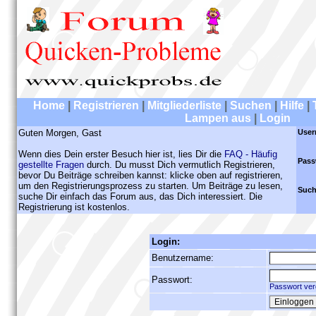
Home
|
Registrieren
|
Mitgliederliste
|
Suchen
|
Hilfe
|
Lampen aus
|
Login
Guten Morgen, Gast
User
Wenn dies Dein erster Besuch hier ist, lies Dir die
FAQ - Häufig
Pass
gestellte Fragen
durch. Du musst Dich vermutlich Registrieren,
bevor Du Beiträge schreiben kannst: klicke oben auf registrieren,
um den Registrierungsprozess zu starten. Um Beiträge zu lesen,
Such
suche Dir einfach das Forum aus, das Dich interessiert. Die
Registrierung ist kostenlos.
Login:
Benutzername:
Passwort:
Passwort ver