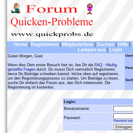
Home
|
Registrieren
|
Mitgliederliste
|
Suchen
|
Hilfe
|
Lampen aus
|
Login
Guten Morgen, Gast
User
Wenn dies Dein erster Besuch hier ist, lies Dir die
FAQ - Häufig
Pass
gestellte Fragen
durch. Du musst Dich vermutlich Registrieren,
bevor Du Beiträge schreiben kannst: klicke oben auf registrieren,
um den Registrierungsprozess zu starten. Um Beiträge zu lesen,
Such
suche Dir einfach das Forum aus, das Dich interessiert. Die
Registrierung ist kostenlos.
Login:
Benutzername:
Passwort:
Passwort ver