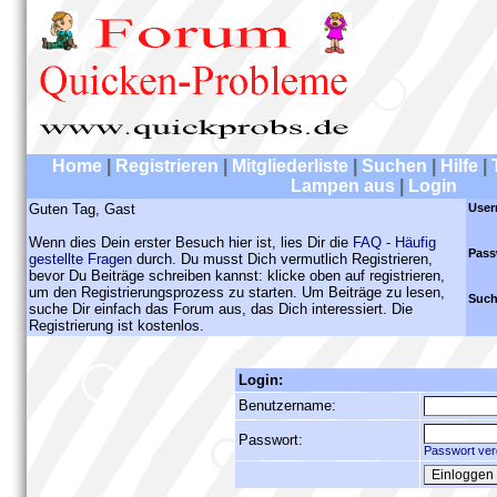
Home
|
Registrieren
|
Mitgliederliste
|
Suchen
|
Hilfe
|
Lampen aus
|
Login
Guten Tag, Gast
User
Wenn dies Dein erster Besuch hier ist, lies Dir die
FAQ - Häufig
Pass
gestellte Fragen
durch. Du musst Dich vermutlich Registrieren,
bevor Du Beiträge schreiben kannst: klicke oben auf registrieren,
um den Registrierungsprozess zu starten. Um Beiträge zu lesen,
Such
suche Dir einfach das Forum aus, das Dich interessiert. Die
Registrierung ist kostenlos.
Login:
Benutzername:
Passwort:
Passwort ver