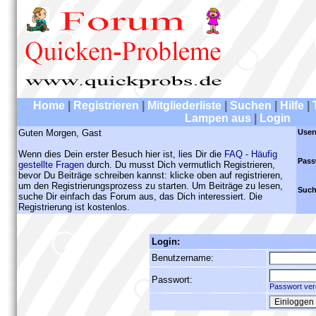
Home
|
Registrieren
|
Mitgliederliste
|
Suchen
|
Hilfe
|
Lampen aus
|
Login
Guten Morgen, Gast
User
Wenn dies Dein erster Besuch hier ist, lies Dir die
FAQ - Häufig
Pass
gestellte Fragen
durch. Du musst Dich vermutlich Registrieren,
bevor Du Beiträge schreiben kannst: klicke oben auf registrieren,
um den Registrierungsprozess zu starten. Um Beiträge zu lesen,
Such
suche Dir einfach das Forum aus, das Dich interessiert. Die
Registrierung ist kostenlos.
Login:
Benutzername:
Passwort:
Passwort ver