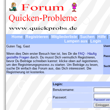
Home
|
Registrieren
|
Mitgliederliste
|
Suchen
|
Hilfe
|
Lampen aus
|
Login
Guten Tag, Gast
User
Wenn dies Dein erster Besuch hier ist, lies Dir die
FAQ - Häufig
Pass
gestellte Fragen
durch. Du musst Dich vermutlich Registrieren,
bevor Du Beiträge schreiben kannst: klicke oben auf registrieren,
um den Registrierungsprozess zu starten. Um Beiträge zu lesen,
Such
suche Dir einfach das Forum aus, das Dich interessiert. Die
Registrierung ist kostenlos.
Login:
Benutzername:
Passwort:
Passwort ver