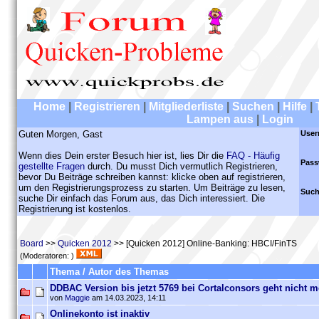
Home
|
Registrieren
|
Mitgliederliste
|
Suchen
|
Hilfe
|
Lampen aus
|
Login
Guten Morgen, Gast
User
Wenn dies Dein erster Besuch hier ist, lies Dir die
FAQ - Häufig
Pass
gestellte Fragen
durch. Du musst Dich vermutlich Registrieren,
bevor Du Beiträge schreiben kannst: klicke oben auf registrieren,
um den Registrierungsprozess zu starten. Um Beiträge zu lesen,
Such
suche Dir einfach das Forum aus, das Dich interessiert. Die
Registrierung ist kostenlos.
Board
>>
Quicken 2012
>> [Quicken 2012] Online-Banking: HBCI/FinTS
(Moderatoren: )
Thema / Autor des Themas
DDBAC Version bis jetzt 5769 bei Cortalconsors geht nicht m
von
Maggie
am 14.03.2023, 14:11
Onlinekonto ist inaktiv