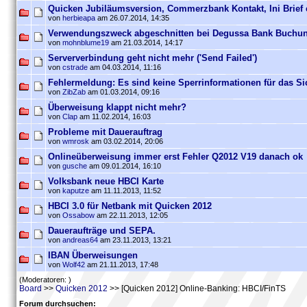
Quicken Jubiläumsversion, Commerzbank Kontakt, Ini Brief 
von
herbieapa
am 26.07.2014, 14:35
Verwendungszweck abgeschnitten bei Degussa Bank Buchu
von
mohnblume19
am 21.03.2014, 14:17
Serververbindung geht nicht mehr ('Send Failed')
von
cstrade
am 04.03.2014, 11:16
Fehlermeldung: Es sind keine Sperrinformationen für das Sich
von
ZibZab
am 01.03.2014, 09:16
Überweisung klappt nicht mehr?
von
Clap
am 11.02.2014, 16:03
Probleme mit Dauerauftrag
von
wmrosk
am 03.02.2014, 20:06
Onlineüberweisung immer erst Fehler Q2012 V19 danach ok
von
gusche
am 09.01.2014, 16:10
Volksbank neue HBCI Karte
von
kaputze
am 11.11.2013, 11:52
HBCI 3.0 für Netbank mit Quicken 2012
von
Ossabow
am 22.11.2013, 12:05
Daueraufträge und SEPA.
von
andreas64
am 23.11.2013, 13:21
IBAN Überweisungen
von
Wolf42
am 21.11.2013, 17:48
(Moderatoren: )
Board
>>
Quicken 2012
>> [Quicken 2012] Online-Banking: HBCI/FinTS
Forum durchsuchen: