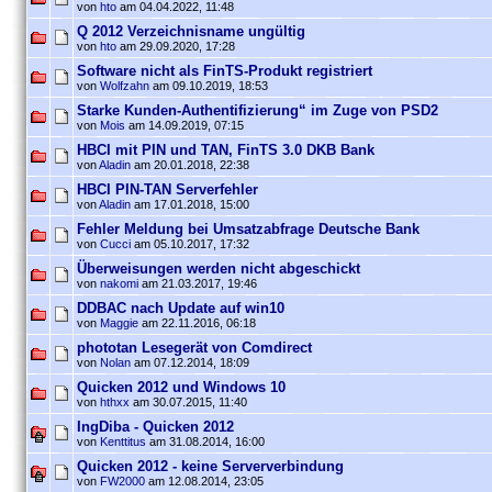
von
hto
am 04.04.2022, 11:48
Q 2012 Verzeichnisname ungültig
von
hto
am 29.09.2020, 17:28
Software nicht als FinTS-Produkt registriert
von
Wolfzahn
am 09.10.2019, 18:53
Starke Kunden-Authentifizierung“ im Zuge von PSD2
von
Mois
am 14.09.2019, 07:15
HBCI mit PIN und TAN, FinTS 3.0 DKB Bank
von
Aladin
am 20.01.2018, 22:38
HBCI PIN-TAN Serverfehler
von
Aladin
am 17.01.2018, 15:00
Fehler Meldung bei Umsatzabfrage Deutsche Bank
von
Cucci
am 05.10.2017, 17:32
Überweisungen werden nicht abgeschickt
von
nakomi
am 21.03.2017, 19:46
DDBAC nach Update auf win10
von
Maggie
am 22.11.2016, 06:18
phototan Lesegerät von Comdirect
von
Nolan
am 07.12.2014, 18:09
Quicken 2012 und Windows 10
von
hthxx
am 30.07.2015, 11:40
IngDiba - Quicken 2012
von
Kenttitus
am 31.08.2014, 16:00
Quicken 2012 - keine Serververbindung
von
FW2000
am 12.08.2014, 23:05