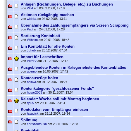
Anlagen (Rechnungen, Belege, etc.) zu Buchungen
von
Wolf
am 03.03.2008, 17:18
Aktionen rückgängig machen
von
widola
am 04.02.2008, 13:11
Übernahme des Zahlungsempfängers via Screen Scrapping
von
Paul
am 24.01.2008, 17:28
Sortierung Kontoblatt
von
Wilhelm
am 20.01.2008, 18:43
Ein Kontoblatt für alle Konten
von
Juheb
am 25.12.2007, 07:34
Import für Lastschriften
von
PeterV
am 21.12.2007, 12:12
Ausgeblendete Konten in Kategorieliste des Kontenblattes
von
guemo
am 16.06.2007, 17:42
Kontoauszüge holen
von
heinwi
am 01.12.2007, 19:27
Kontenkategorie "geschlossener Fonds"
von
husar2003
am 30.11.2007, 13:54
Kalender: Woche soll mit Montag beginnen
von
qp55
am 29.11.2007, 23:51
Kontodaten vom Empfänger einlesen
von
lexquick
am 25.11.2007, 19:34
Splittung
von
christiantaush
am 23.11.2007, 12:38
Kontoblatt