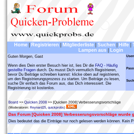
Home
|
Registrieren
|
Mitgliederliste
|
Suchen
|
Hilfe
|
Lampen aus
|
Login
Guten Morgen, Gast
User
Wenn dies Dein erster Besuch hier ist, lies Dir die
FAQ - Häufig
Pass
gestellte Fragen
durch. Du musst Dich vermutlich Registrieren,
bevor Du Beiträge schreiben kannst: klicke oben auf registrieren,
um den Registrierungsprozess zu starten. Um Beiträge zu lesen,
Such
suche Dir einfach das Forum aus, das Dich interessiert. Die
Registrierung ist kostenlos.
Board
>>
Quicken 2008
>> [Quicken 2008] Verbesserungsvorschläge
(Moderatoren:
Reynard25
,
quickprobs
)
Das Forum [Quicken 2008] Verbesserungsvorschläge wurde 
Dies bedeutet das die Einträge nur noch gelesen werden können. Kein P