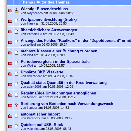
Thema / Autor des Themas
Wichtig:
Einsendeschluss
von
Reynard25
am 07.04.2008, 08:58
Wertpapierentwicklung (Grafik)
von
Harry
am 31.05.2008, 23:53
übersichtlichere Auswertungen
von
Patrick058
am 29.05.2008, 17:49
Anzeige des Feldes "Kaufkurs" in der "Depotübersicht" erm
von
akliegl
am 05.03.2008, 19:24
mehrere Klassen einer Buchung zuordnen
von
Wolf
am 10.04.2008, 13:09
Periodenvergleich in der Sparzentrale
von
Wolf
am 10.04.2008, 12:57
Umsätze DKB Visakarte
von
diverandre
am 09.04.2008, 15:07
Qualität statts Quantität in der Kreditverwaltung
von
quick2008
am 30.03.2008, 12:09
Regelmäßige Umbuchungen ermöglichen
von
MeinerEiner
am 21.03.2008, 15:12
Sortierung von Berichten nach Verwendungszweck
von
lhaeger
am 16.03.2008, 14:53
automatischer Import
von
Paradoxx
am 10.03.2008, 19:17
Quicken auf USB -Stick
von
Valentino
am 08.03.2008, 08:43