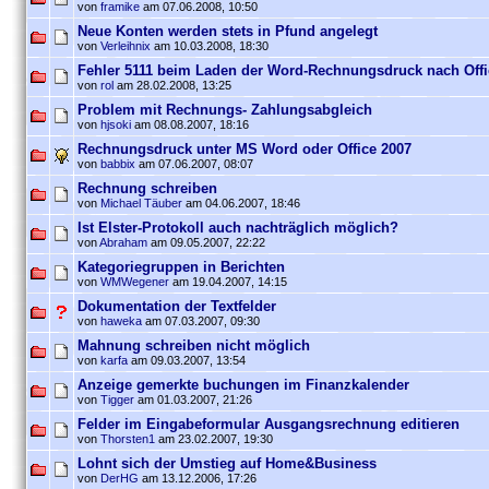
von
framike
am 07.06.2008, 10:50
Neue Konten werden stets in Pfund angelegt
von
Verleihnix
am 10.03.2008, 18:30
Fehler 5111 beim Laden der Word-Rechnungsdruck nach Offi
von
rol
am 28.02.2008, 13:25
Problem mit Rechnungs- Zahlungsabgleich
von
hjsoki
am 08.08.2007, 18:16
Rechnungsdruck unter MS Word oder Office 2007
von
babbix
am 07.06.2007, 08:07
Rechnung schreiben
von
Michael Täuber
am 04.06.2007, 18:46
Ist Elster-Protokoll auch nachträglich möglich?
von
Abraham
am 09.05.2007, 22:22
Kategoriegruppen in Berichten
von
WMWegener
am 19.04.2007, 14:15
Dokumentation der Textfelder
von
haweka
am 07.03.2007, 09:30
Mahnung schreiben nicht möglich
von
karfa
am 09.03.2007, 13:54
Anzeige gemerkte buchungen im Finanzkalender
von
Tigger
am 01.03.2007, 21:26
Felder im Eingabeformular Ausgangsrechnung editieren
von
Thorsten1
am 23.02.2007, 19:30
Lohnt sich der Umstieg auf Home&Business
von
DerHG
am 13.12.2006, 17:26