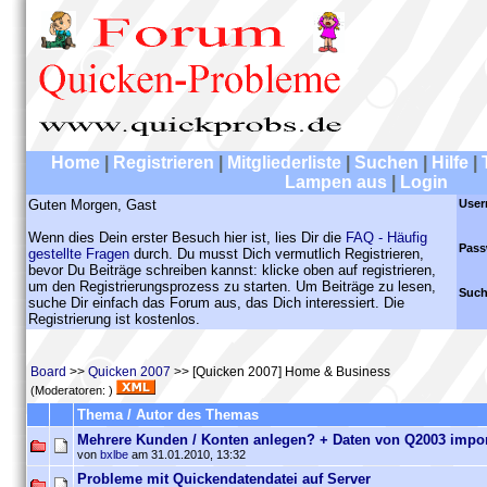
Home
|
Registrieren
|
Mitgliederliste
|
Suchen
|
Hilfe
|
Lampen aus
|
Login
Guten Morgen, Gast
User
Wenn dies Dein erster Besuch hier ist, lies Dir die
FAQ - Häufig
Pass
gestellte Fragen
durch. Du musst Dich vermutlich Registrieren,
bevor Du Beiträge schreiben kannst: klicke oben auf registrieren,
um den Registrierungsprozess zu starten. Um Beiträge zu lesen,
Such
suche Dir einfach das Forum aus, das Dich interessiert. Die
Registrierung ist kostenlos.
Board
>>
Quicken 2007
>> [Quicken 2007] Home & Business
(Moderatoren: )
Thema / Autor des Themas
Mehrere Kunden / Konten anlegen? + Daten von Q2003 impor
von
bxlbe
am 31.01.2010, 13:32
Probleme mit Quickendatendatei auf Server