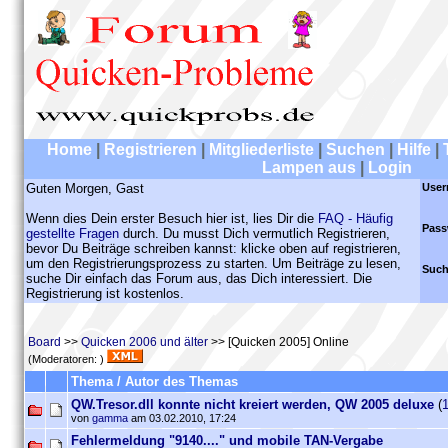
Home
|
Registrieren
|
Mitgliederliste
|
Suchen
|
Hilfe
|
Lampen aus
|
Login
Guten Morgen, Gast
User
Wenn dies Dein erster Besuch hier ist, lies Dir die
FAQ - Häufig
Pass
gestellte Fragen
durch. Du musst Dich vermutlich Registrieren,
bevor Du Beiträge schreiben kannst: klicke oben auf registrieren,
um den Registrierungsprozess zu starten. Um Beiträge zu lesen,
Such
suche Dir einfach das Forum aus, das Dich interessiert. Die
Registrierung ist kostenlos.
Board
>>
Quicken 2006 und älter
>> [Quicken 2005] Online
(Moderatoren: )
Thema / Autor des Themas
QW.Tresor.dll konnte nicht kreiert werden, QW 2005 deluxe
(
von
gamma
am 03.02.2010, 17:24
Fehlermeldung "9140...." und mobile TAN-Vergabe