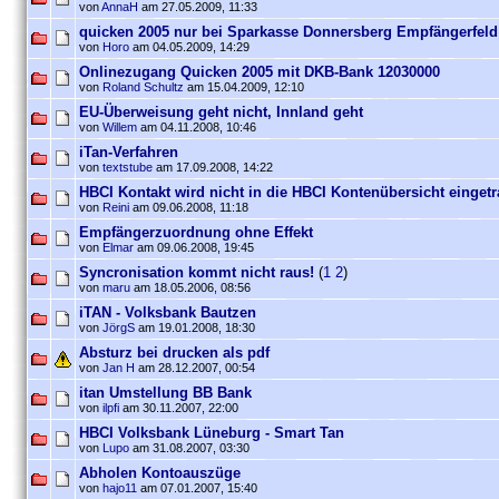
von
AnnaH
am 27.05.2009, 11:33
quicken 2005 nur bei Sparkasse Donnersberg Empfängerfeld 
von
Horo
am 04.05.2009, 14:29
Onlinezugang Quicken 2005 mit DKB-Bank 12030000
von
Roland Schultz
am 15.04.2009, 12:10
EU-Überweisung geht nicht, Innland geht
von
Willem
am 04.11.2008, 10:46
iTan-Verfahren
von
textstube
am 17.09.2008, 14:22
HBCI Kontakt wird nicht in die HBCI Kontenübersicht einget
von
Reini
am 09.06.2008, 11:18
Empfängerzuordnung ohne Effekt
von
Elmar
am 09.06.2008, 19:45
Syncronisation kommt nicht raus!
(
1
2
)
von
maru
am 18.05.2006, 08:56
iTAN - Volksbank Bautzen
von
JörgS
am 19.01.2008, 18:30
Absturz bei drucken als pdf
von
Jan H
am 28.12.2007, 00:54
itan Umstellung BB Bank
von
ilpfi
am 30.11.2007, 22:00
HBCI Volksbank Lüneburg - Smart Tan
von
Lupo
am 31.08.2007, 03:30
Abholen Kontoauszüge
von
hajo11
am 07.01.2007, 15:40