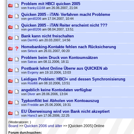
Problem mit HBCI quicken 2005
von
franky11168
am 26.06.2007, 21:04
Quicken 2005 - iTAN- Verfahren macht Probleme
von
gerd0206
am 17.04.2007, 10:44
Quicken 2005 - iTAN Reiter erscheint nicht ???
von
gerd0206
am 08.04.2007, 13:51
Bank kann nicht freischalten
von
DerHG
am 20.03.2007, 14:56
Homebanking-Kontakte fehlen nach Rücksicherung
von
Sirlock
am 26.01.2007, 00:20
Problem beim Druck von Kontoumsätzen
von
Satras
am 08.11.2006, 18:11
Postbank lehnt Online Überw aus QUICKEN ab
von
Evgeny
am 19.10.2006, 13:03
Leidiges Problem: HBCI+ und dessen Synchronisierung
von
Rosl66
am 08.10.2006, 13:51
angeblich keine Kontodaten verfügbar
von
Diver
am 28.06.2006, 13:04
Typkonflikt bei Abholen von Kontoauszug
von
Freddie
am 25.06.2006, 19:31
EU Überweisung wird von Bank nicht akzeptiert
von
Hans3
am 17.06.2006, 22:25
(Moderatoren: )
Board
>>
Quicken 2006 und älter
>> [Quicken 2005] Online
Forum durchsuchen: