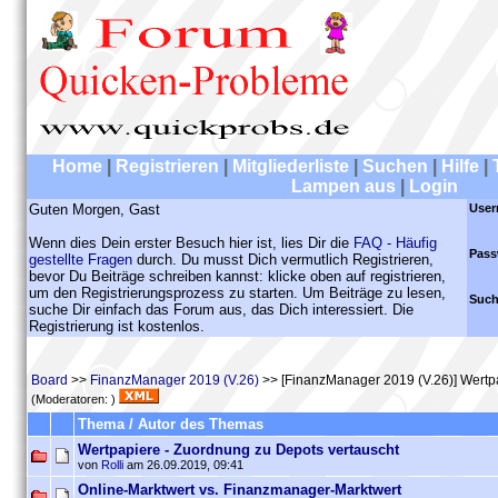
Home
|
Registrieren
|
Mitgliederliste
|
Suchen
|
Hilfe
|
Lampen aus
|
Login
Guten Morgen, Gast
User
Wenn dies Dein erster Besuch hier ist, lies Dir die
FAQ - Häufig
Pass
gestellte Fragen
durch. Du musst Dich vermutlich Registrieren,
bevor Du Beiträge schreiben kannst: klicke oben auf registrieren,
um den Registrierungsprozess zu starten. Um Beiträge zu lesen,
Such
suche Dir einfach das Forum aus, das Dich interessiert. Die
Registrierung ist kostenlos.
Board
>>
FinanzManager 2019 (V.26)
>> [FinanzManager 2019 (V.26)] Wertpa
(Moderatoren: )
Thema / Autor des Themas
Wertpapiere - Zuordnung zu Depots vertauscht
von
Rolli
am 26.09.2019, 09:41
Online-Marktwert vs. Finanzmanager-Marktwert