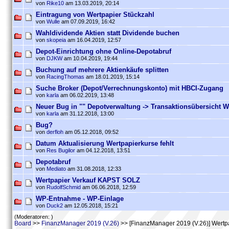
von
Rike10
am 13.03.2019, 20:14
Eintragung von Wertpapier Stückzahl
von
Wulle
am 07.09.2019, 16:42
Wahldividende Aktien statt Dividende buchen
von
skopeia
am 16.04.2019, 12:57
Depot-Einrichtung ohne Online-Depotabruf
von
DJKW
am 10.04.2019, 19:44
Buchung auf mehrere Aktienkäufe splitten
von
RacingThomas
am 18.01.2019, 15:14
Suche Broker (Depot/Verrechnungskonto) mit HBCI-Zugang
von
karla
am 06.02.2019, 13:48
Neuer Bug in "" Depotverwaltung -> Transaktionsübersicht W
von
karla
am 31.12.2018, 13:00
Bug?
von
derfloh
am 05.12.2018, 09:52
Datum Aktualisierung Wertpapierkurse fehlt
von
Res Bugilor
am 04.12.2018, 13:51
Depotabruf
von
Mediato
am 31.08.2018, 12:33
Wertpapier Verkauf KAPST SOLZ
von
RudolfSchmid
am 06.06.2018, 12:59
WP-Entnahme - WP-Einlage
von
Duck2
am 12.05.2018, 15:21
(Moderatoren: )
Board
>>
FinanzManager 2019 (V.26)
>> [FinanzManager 2019 (V.26)] Wertpa