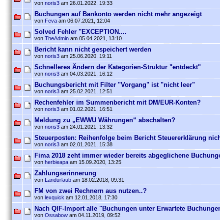
von
noris3
am 26.01.2022, 19:33
Buchungen auf Bankonto werden nicht mehr angezeigt
von
Feva
am 06.07.2021, 12:04
Solved Fehler "EXCEPTION....
von
TheAdmin
am 05.04.2021, 13:10
Bericht kann nicht gespeichert werden
von
noris3
am 25.06.2020, 19:11
Schnelleres Ändern der Kategorien-Struktur "entdeckt"
von
noris3
am 04.03.2021, 16:12
Buchungsbericht mit Filter "Vorgang" ist "nicht leer"
von
noris3
am 25.02.2021, 12:51
Rechenfehler im Summenbericht mit DM/EUR-Konten?
von
noris3
am 01.02.2021, 16:51
Meldung zu „EWWU Währungen“ abschalten?
von
noris3
am 24.01.2021, 13:32
Steuerposten: Reihenfolge beim Bericht Steuererklärung nic
von
noris3
am 02.01.2021, 15:38
Fima 2018 zeht immer wieder bereits abgeglichene Buchung
von
herbieapa
am 15.09.2020, 13:25
Zahlungserinnerung
von
Landurlaub
am 18.02.2018, 09:31
FM von zwei Rechnern aus nutzen..?
von
lexquick
am 12.01.2018, 17:30
Nach QIF-Import alle "Buchungen unter Erwartete Buchunge
von
Ossabow
am 04.11.2019, 09:52