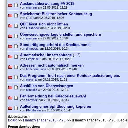
Auslandsüberweisung FA 2018
von
marram
am 21.05.2019, 11:29
Speicherort Elektronischer Kontoauszug
von
QuiFi
am 02.05.2019, 12:07
QDF lässt sich nicht öffnen
von
Ossabow
am 07.04.2019, 20:01
Überweisungsvorlage erstellen und speichern
von
marram
am 27.02.2019, 18:58
Sondertilgung erhöht die Kreditsumme!
von
drnicolas
am 12.02.2019, 10:34
Automatische Umsatzabfrage
(
1
2
)
von
Firepit2013
am 28.05.2017, 10:10
Adressen nicht automatisch merken
von
hoffi.confusion
am 06.03.2018, 23:46
Das Programm friert nach einer Kontoaktualisierung ein.
von
maccra
am 09.12.2018, 11:31
Ausfüllen von Überweisungen
von
niceleitz
am 29.06.2018, 12:01
Fehlermeldung bei Kategorieauswahl
von
Sadwick
am 22.06.2018, 02:33
Aufteilung einer Splittbuchung kopieren
von
PMuthsam
am 28.10.2017, 13:47
(Moderatoren: )
Board
>>
FinanzManager 2018 (V.25)
>> [FinanzManager 2018 (V.25)] Bedi
Forum durchsuchen: